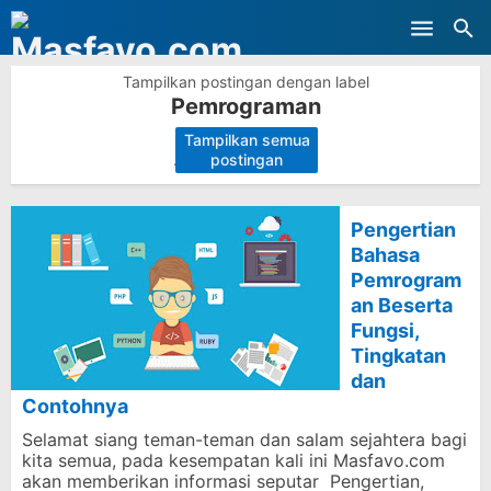
Skip to main content
Tampilkan postingan dengan label
Pemrograman
Tampilkan semua
.
postingan
Pengertian
Bahasa
Pemrogram
an Beserta
Fungsi,
Tingkatan
dan
Contohnya
Selamat siang teman-teman dan salam sejahtera bagi
kita semua, pada kesempatan kali ini Masfavo.com
akan memberikan informasi seputar Pengertian,